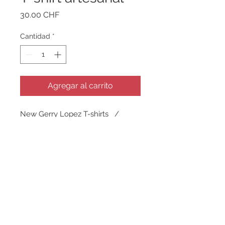
Precio
30.00 CHF
Cantidad
*
Agregar al carrito
New Gerry Lopez T-shirts /
Nueva line de camisetas
Inspired by the traditional mexican
art / Inspiradas en arte indigena
mexicano
Tenor saxophone / Sax tenor
Printed in serigraph / Impreso en
serigrafía